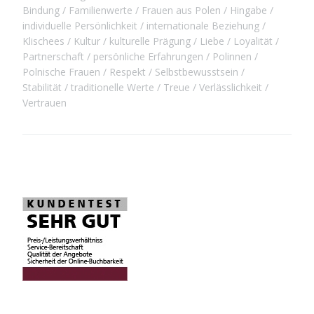
Bindung
Familienwerte
Frauen aus Polen
Hingabe
individuelle Persönlichkeit
internationale Beziehung
Klischees
Kultur
kulturelle Prägung
Liebe
Loyalität
Partnerschaft
persönliche Erfahrungen
Polinnen
Polnische Frauen
Respekt
Selbstbewusstsein
Stabilität
traditionelle Werte
Treue
Verlässlichkeit
Vertrauen