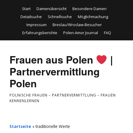
Start
Damenübersicht
Besondere Damen
Detailsuche
Schnellsuche
Möglichmachung
Impressum
Breslau/Wroclaw-Besucher
Erfahrungsberichte
Polen-Amor Journal
FAQ
Frauen aus Polen
|
Partnervermittlung
Polen
POLNISCHE FRAUEN – PARTNERVERMITTLUNG – FRAUEN
KENNENLERNEN
Startseite
»
traditionelle Werte