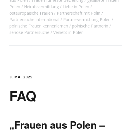
aus Polen
Frauen für feste Beziehung
gebildete Frauen
Polen
Heiratsvermittlung
Liebe in Polen
osteuropäische Frauen
Partnerschaft mit Polin
Partnersuche international
Partnervermittlung Polen
polnische Frauen kennenlernen
polnische Partnerin
seriöse Partnersuche
Verliebt in Polen
8. MAI 2025
FAQ
„Frauen aus Polen –