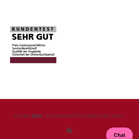
Built with
Make
. Your friendly WordPress page builder theme.
Chat