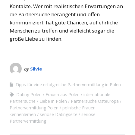
Kontakte. Wer mit realistischen Erwartungen an
die Partnersuche herangeht und offen
kommuniziert, hat gute Chancen, auf ehrliche
Menschen zu treffen und vielleicht sogar die
große Liebe zu finden.
by
Silvie
Tipps für eine erfolgreiche Partnervermittlung in Polen
Dating Polen
Frauen aus Polen
internationale
Partnersuche
Liebe in Polen
Partnersuche Osteuropa
Partnervermittlung Polen
polnische Frauen
kennenlernen
seriöse Datingseite
seriöse
Partnervermittlung