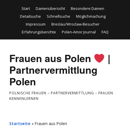
Start
Damenübersicht
Besondere Damen
Detailsuche
Schnellsuche
Möglichmachung
Impressum
Breslau/Wroclaw-Besucher
Erfahrungsberichte
Polen-Amor Journal
FAQ
Frauen aus Polen
|
Partnervermittlung
Polen
POLNISCHE FRAUEN – PARTNERVERMITTLUNG – FRAUEN
KENNENLERNEN
Startseite
»
Frauen aus Polen