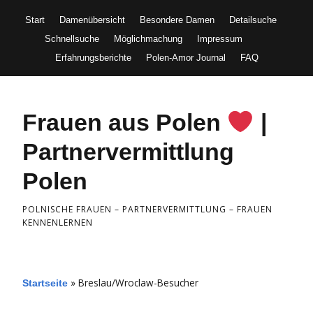
Start
Damenübersicht
Besondere Damen
Detailsuche
Schnellsuche
Möglichmachung
Impressum
Erfahrungsberichte
Polen-Amor Journal
FAQ
Frauen aus Polen
|
Partnervermittlung
Polen
POLNISCHE FRAUEN – PARTNERVERMITTLUNG – FRAUEN
KENNENLERNEN
»
Breslau/Wroclaw-Besucher
Startseite