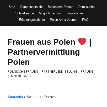
Start
Damenübersicht
Besondere Damen
Detailsuche
Schnellsuche
Möglichmachung
Impressum
Erfahrungsberichte
Polen-Amor Journal
FAQ
Frauen aus Polen
|
Partnervermittlung
Polen
POLNISCHE FRAUEN – PARTNERVERMITTLUNG – FRAUEN
KENNENLERNEN
»
Besondere Damen
Startseite