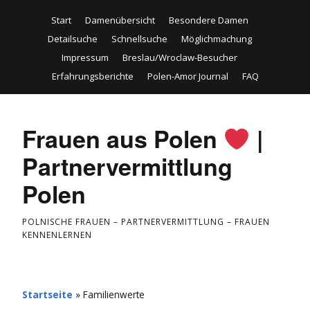
Start
Damenübersicht
Besondere Damen
Detailsuche
Schnellsuche
Möglichmachung
Impressum
Breslau/Wroclaw-Besucher
Erfahrungsberichte
Polen-Amor Journal
FAQ
Frauen aus Polen
|
Partnervermittlung
Polen
POLNISCHE FRAUEN – PARTNERVERMITTLUNG – FRAUEN
KENNENLERNEN
Startseite
»
Familienwerte