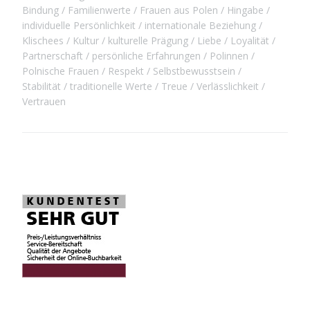
Bindung
Familienwerte
Frauen aus Polen
Hingabe
individuelle Persönlichkeit
internationale Beziehung
Klischees
Kultur
kulturelle Prägung
Liebe
Loyalität
Partnerschaft
persönliche Erfahrungen
Polinnen
Polnische Frauen
Respekt
Selbstbewusstsein
Stabilität
traditionelle Werte
Treue
Verlässlichkeit
Vertrauen