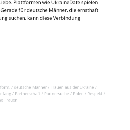
 Liebe. Plattformen wie UkraineDate spielen
 Gerade für deutsche Männer, die ernsthaft
rung suchen, kann diese Verbindung
tform.
deutsche Männer
Frauen aus der Ukraine
nfang
Partnerschaft
Partnersuche
Polen
Respekt
he Frauen