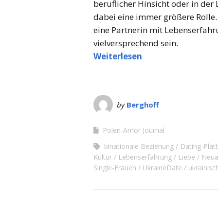
beruflicher Hinsicht oder in der
dabei eine immer größere Rolle.
eine Partnerin mit Lebenserfah
vielversprechend sein.
Weiterlesen
by
Berghoff
Polen-Amor Journal
binationale Beziehung
Dating-Plat
Kultur
Lebenserfahrung
Liebe
Neua
Single-Frauen
UkraineDate
ukrainisc