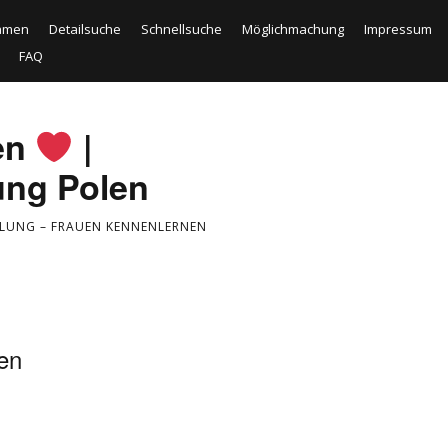
amen
Detailsuche
Schnellsuche
Möglichmachung
Impressum
FAQ
en
|
ung Polen
TLUNG – FRAUEN KENNENLERNEN
en