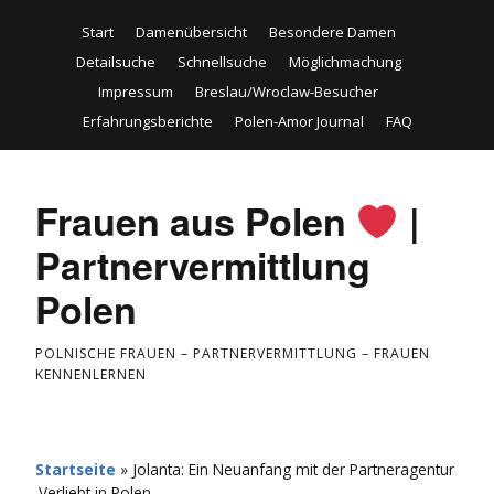
Start
Damenübersicht
Besondere Damen
Detailsuche
Schnellsuche
Möglichmachung
Impressum
Breslau/Wroclaw-Besucher
Erfahrungsberichte
Polen-Amor Journal
FAQ
Frauen aus Polen
|
Partnervermittlung
Polen
POLNISCHE FRAUEN – PARTNERVERMITTLUNG – FRAUEN
KENNENLERNEN
Startseite
»
Jolanta: Ein Neuanfang mit der Partneragentur
‚Verliebt in Polen