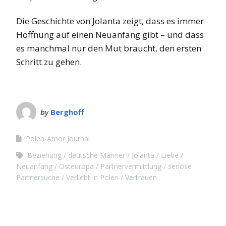
Die Geschichte von Jolanta zeigt, dass es immer
Hoffnung auf einen Neuanfang gibt – und dass
es manchmal nur den Mut braucht, den ersten
Schritt zu gehen.
by
Berghoff
Polen-Amor Journal
Beziehung
deutsche Männer
Jolanta
Liebe
Neuanfang
Osteuropa
Partnervermittlung
seriöse
Partnersuche
Verliebt in Polen
Vertrauen