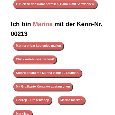
zurück zu den Damenprofilen ‚Damen mit Schwächen‘
Ich bin
Marina
mit der Kenn-Nr.
00213
Marina privat kostenlos mailen
Glückserlebnisse zu zweit
Sofortkontakt mit Marina in nur 12 Stunden.
Mit Grußkarte Kontakte austauschen
Fleurop – Präsentshop
Marina merken
Merkliste