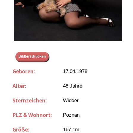
Bild(er) drucken
Geboren:
17.04.1978
Alter:
48 Jahre
Sternzeichen:
Widder
PLZ & Wohnort:
Poznan
Größe:
167 cm