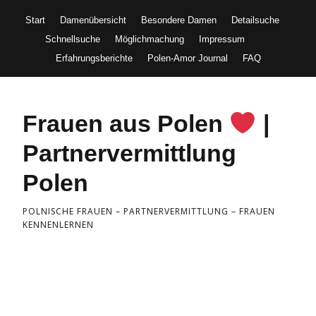
Start
Damenübersicht
Besondere Damen
Detailsuche
Schnellsuche
Möglichmachung
Impressum
Erfahrungsberichte
Polen-Amor Journal
FAQ
Frauen aus Polen
|
Partnervermittlung
Polen
POLNISCHE FRAUEN – PARTNERVERMITTLUNG – FRAUEN
KENNENLERNEN