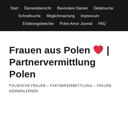
Start
Damenübersicht
Besondere Damen
Detailsuche
Schnellsuche
Möglichmachung
Impressum
Erfahrungsberichte
Polen-Amor Journal
FAQ
Frauen aus Polen
|
Partnervermittlung
Polen
POLNISCHE FRAUEN – PARTNERVERMITTLUNG – FRAUEN
KENNENLERNEN