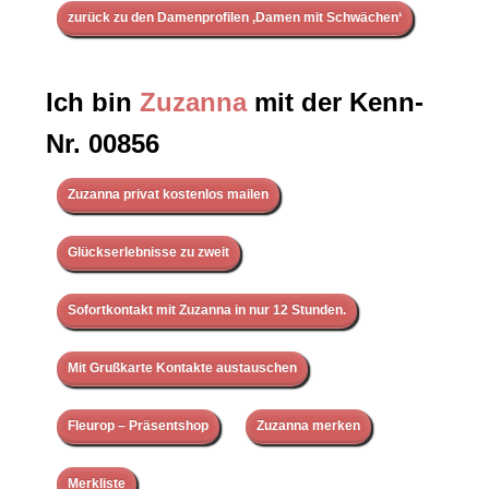
zurück zu den Damenprofilen ‚Damen mit Schwächen‘
Ich bin
Zuzanna
mit der Kenn-
Nr. 00856
Zuzanna privat kostenlos mailen
Glückserlebnisse zu zweit
Sofortkontakt mit Zuzanna in nur 12 Stunden.
Mit Grußkarte Kontakte austauschen
Fleurop – Präsentshop
Zuzanna merken
Merkliste