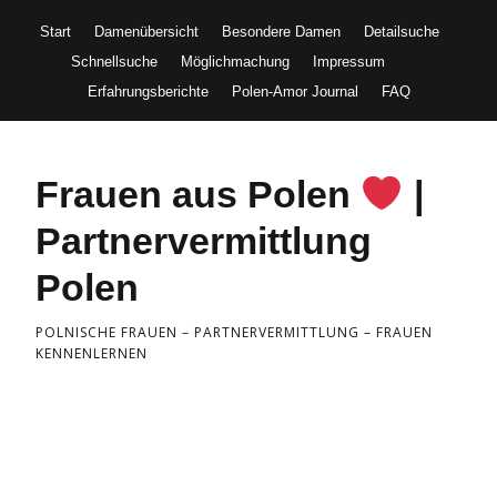
Start
Damenübersicht
Besondere Damen
Detailsuche
Schnellsuche
Möglichmachung
Impressum
Erfahrungsberichte
Polen-Amor Journal
FAQ
Frauen aus Polen
|
Partnervermittlung
Polen
POLNISCHE FRAUEN – PARTNERVERMITTLUNG – FRAUEN
KENNENLERNEN