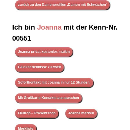
zurück zu den Damenprofilen ‚Damen mit Schwächen‘
Ich bin
Joanna
mit der Kenn-Nr.
00551
Joanna privat kostenlos mailen
Glückserlebnisse zu zweit
Sofortkontakt mit Joanna in nur 12 Stunden.
Mit Grußkarte Kontakte austauschen
Fleurop – Präsentshop
Joanna merken
Merkliste