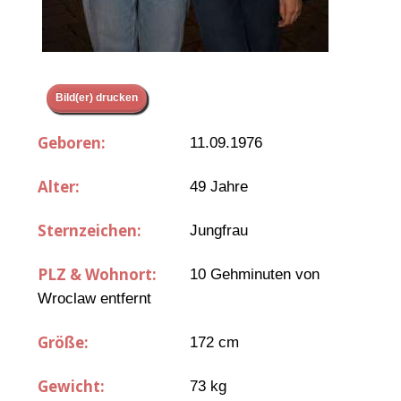
Bild(er) drucken
Geboren:
11.09.1976
Alter:
49 Jahre
Sternzeichen:
Jungfrau
PLZ & Wohnort:
10 Gehminuten von
Wroclaw entfernt
Größe:
172 cm
Gewicht:
73 kg