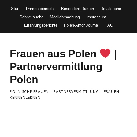
Start
Damenübersicht
Besondere Damen
Detailsuche
Schnellsuche
Möglichmachung
Impressum
Erfahrungsberichte
Polen-Amor Journal
FAQ
Frauen aus Polen
|
Partnervermittlung
Polen
POLNISCHE FRAUEN – PARTNERVERMITTLUNG – FRAUEN
KENNENLERNEN