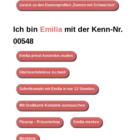
zurück zu den Damenprofilen ‚Damen mit Schwächen‘
Ich bin
Emilia
mit der Kenn-Nr.
00548
Emilia privat kostenlos mailen
Glückserlebnisse zu zweit
Sofortkontakt mit Emilia in nur 12 Stunden.
Mit Grußkarte Kontakte austauschen
Fleurop – Präsentshop
Emilia merken
Merkliste