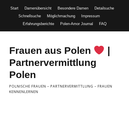
Start
Damenübersicht
Besondere Damen
Detailsuche
Schnellsuche
Möglichmachung
Impressum
Erfahrungsberichte
Polen-Amor Journal
FAQ
Frauen aus Polen
|
Partnervermittlung
Polen
POLNISCHE FRAUEN – PARTNERVERMITTLUNG – FRAUEN
KENNENLERNEN