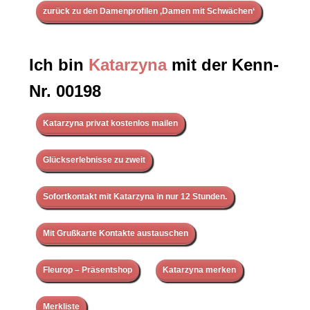
zurück zu den Damenprofilen ‚Damen mit Schwächen‘
Ich bin
Katarzyna
mit der Kenn-
Nr. 00198
Katarzyna privat kostenlos mailen
Glückserlebnisse zu zweit
Sofortkontakt mit Katarzyna in nur 12 Stunden.
Mit Grußkarte Kontakte austauschen
Fleurop – Präsentshop
Katarzyna merken
Merkliste