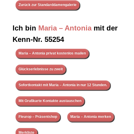
Zurück zur Standarddamengalerie
Ich bin
Maria – Antonia
mit der
Kenn-Nr. 55254
Maria – Antonia privat kostenlos mailen
Glückserlebnisse zu zweit
Sofortkontakt mit Maria – Antonia in nur 12 Stunden.
Mit Grußkarte Kontakte austauschen
Fleurop – Präsentshop
Maria – Antonia merken
Merkliste