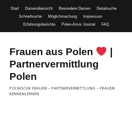
Start
Damenübersicht
Besondere Damen
Detailsuche
Schnellsuche
Möglichmachung
Impressum
Erfahrungsberichte
Polen-Amor Journal
FAQ
Frauen aus Polen
|
Partnervermittlung
Polen
POLNISCHE FRAUEN – PARTNERVERMITTLUNG – FRAUEN
KENNENLERNEN