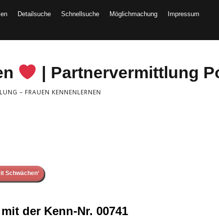
men
Detailsuche
Schnellsuche
Möglichmachung
Impressum
len
| Partnervermittlung P
TLUNG – FRAUEN KENNENLERNEN
it Schwächen‘
mit der Kenn-Nr. 00741