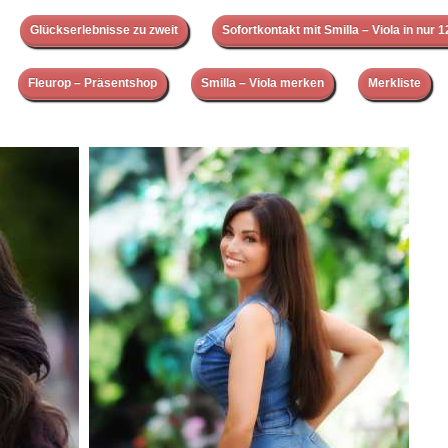
Glückserlebnisse zu zweit
Sofortkontakt mit Smilla – Viola in nur 
Fleurop – Präsentshop
Smilla – Viola merken
Merkliste